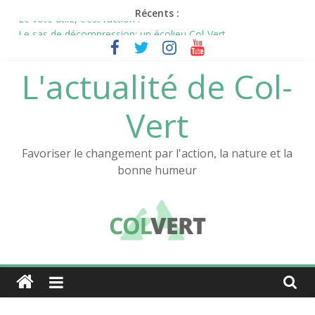
Passer
Récents :
Le vote utile, c’est l’action !
au
Le sas de décompression: un écolieu Col-Vert
contenu
L’aventure Col-Vert continue !
La nouvelle vidéo de Col-Vert est en ligne !
L'actualité de Col-
Notre documentaire sur l’Atelier au festival des films positifs !
Vert
Favoriser le changement par l'action, la nature et la
bonne humeur