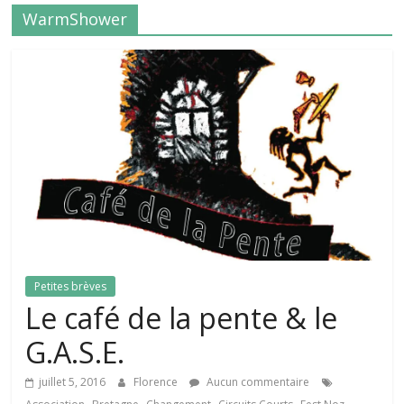
WarmShower
Petites brèves
Le café de la pente & le
G.A.S.E.
juillet 5, 2016
Florence
Aucun commentaire
,
,
,
,
,