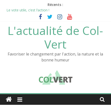
Passer
Récents :
au
Le vote utile, c’est l’action !
contenu
Le sas de décompression: un écolieu Col-Vert
L’aventure Col-Vert continue !
L'actualité de Col-
La nouvelle vidéo de Col-Vert est en ligne !
Notre documentaire sur l’Atelier au festival des films positifs !
Vert
Favoriser le changement par l'action, la nature et la
bonne humeur