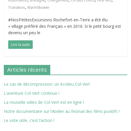
Association
Bretagne
Changement
Circuits Courts
Fest Noz
,
Transition
WarmShower
#NosPetitesExcursions Rochefort-en-Terre a été élu
« village préféré des Français » en 2016. Si le petit bourg est
devenu un peu le
Lire la suite
Articles récents
Le sas de décompression: un écolieu Col-Vert
L’aventure Col-Vert continue !
La nouvelle vidéo de Col-Vert est en ligne !
Notre documentaire sur l’Atelier au festival des films positifs !
Le vote utile, c’est l’action !