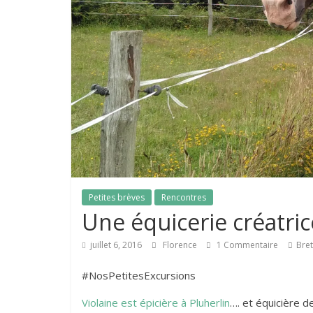
Petites brèves
Rencontres
Une équicerie créatric
juillet 6, 2016
Florence
1 Commentaire
Bre
#NosPetitesExcursions
Violaine est épicière à Pluherlin
…. et équicière d