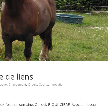
e de liens
,
,
,
tagne
Changement
Circuits Courts
Innovation
eux fois par semaine. Oui oui, E-QUI-CIERE. Avec son beau