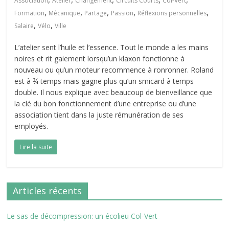
Association
Atelier
Changement
Circuits Courts
Col-Vert
,
,
,
,
,
Formation
Mécanique
Partage
Passion
Réflexions personnelles
,
,
Salaire
Vélo
Ville
L’atelier sent l’huile et l’essence. Tout le monde a les mains
noires et rit gaiement lorsqu’un klaxon fonctionne à
nouveau ou qu’un moteur recommence à ronronner. Roland
est à ¾ temps mais gagne plus qu’un smicard à temps
double. Il nous explique avec beaucoup de bienveillance que
la clé du bon fonctionnement d’une entreprise ou d’une
association tient dans la juste rémunération de ses
employés.
Lire la suite
Articles récents
Le sas de décompression: un écolieu Col-Vert