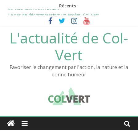
Passer
Récents :
Le vote utile, c’est l’action !
au
Le sas de décompression: un écolieu Col-Vert
contenu
L’aventure Col-Vert continue !
La nouvelle vidéo de Col-Vert est en ligne !
L'actualité de Col-
Notre documentaire sur l’Atelier au festival des films positifs !
Vert
Favoriser le changement par l'action, la nature et la
bonne humeur