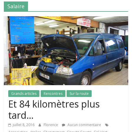
Salaire
Grands articles
Rencontres
Sur la route
Et 84 kilomètres plus
tard…
juillet 8, 2016
Florence
Aucun commentaire
,
,
,
,
,