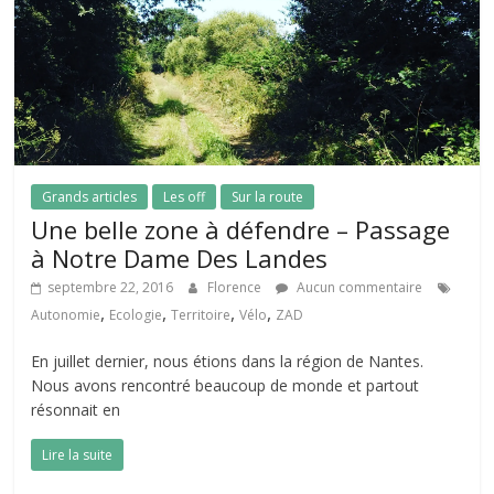
Grands articles
Les off
Sur la route
Une belle zone à défendre – Passage
à Notre Dame Des Landes
septembre 22, 2016
Florence
Aucun commentaire
,
,
,
,
Autonomie
Ecologie
Territoire
Vélo
ZAD
En juillet dernier, nous étions dans la région de Nantes.
Nous avons rencontré beaucoup de monde et partout
résonnait en
Lire la suite