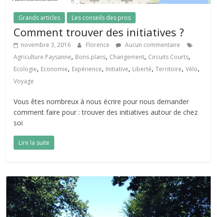
Grands articles
Les conseils des pros
Comment trouver des initiatives ?
novembre 3, 2016
Florence
Aucun commentaire
,
,
,
,
Agriculture Paysanne
Bons plans
Changement
Circuits Courts
,
,
,
,
,
,
,
Ecologie
Economie
Expérience
Initiative
Liberté
Territoire
Vélo
Voyage
Vous êtes nombreux à nous écrire pour nous demander
comment faire pour : trouver des initiatives autour de chez
soi
Lire la suite