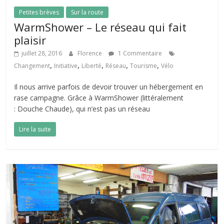
Petites brèves
Sur la route
WarmShower – Le réseau qui fait
plaisir
juillet 28, 2016
Florence
1 Commentaire
,
,
,
,
,
Changement
Initiative
Liberté
Réseau
Tourisme
Vélo
Il nous arrive parfois de devoir trouver un hébergement en
rase campagne. Grâce à WarmShower (littéralement
: Douche Chaude), qui n’est pas un réseau
Lire la suite