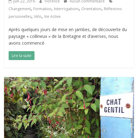
juin 22, 2016
Florence
Aucun commentaire
,
,
,
,
Changement
Formation
Interrogations
Orientation
Réflexions
,
,
personnelles
Vélo
Vie Active
Après quelques jours de mise en jambes, de découverte du
paysage « collineux » de la Bretagne et d’averses, nous
avons commencé
Lire la suite