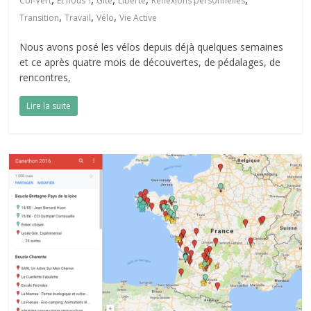
Col-Vert
Et nous ?
Gîte
Liberté
Réflexions personnelles
,
,
,
Transition
Travail
Vélo
Vie Active
Nous avons posé les vélos depuis déjà quelques semaines
et ce après quatre mois de découvertes, de pédalages, de
rencontres,
Lire la suite