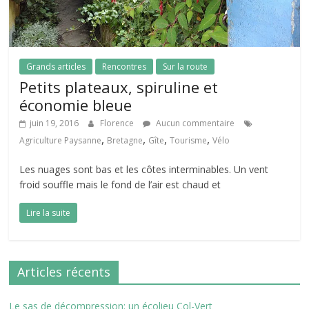
Grands articles
Rencontres
Sur la route
Petits plateaux, spiruline et
économie bleue
juin 19, 2016
Florence
Aucun commentaire
,
,
,
,
Agriculture Paysanne
Bretagne
Gîte
Tourisme
Vélo
Les nuages sont bas et les côtes interminables. Un vent
froid souffle mais le fond de l’air est chaud et
Lire la suite
Articles récents
Le sas de décompression: un écolieu Col-Vert