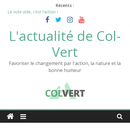
Passer
Récents :
au
Le vote utile, c’est l’action !
contenu
Le sas de décompression: un écolieu Col-Vert
L’aventure Col-Vert continue !
L'actualité de Col-
La nouvelle vidéo de Col-Vert est en ligne !
Notre documentaire sur l’Atelier au festival des films positifs !
Vert
Favoriser le changement par l'action, la nature et la
bonne humeur