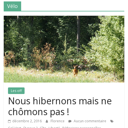
Vélo
Les off
Nous hibernons mais ne
chômons pas !
décembre 2, 2016
Florence
Aucun commentaire
,
,
,
,
,