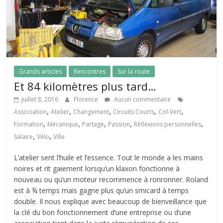
Grands articles
Rencontres
Sur la route
Et 84 kilomètres plus tard…
juillet 8, 2016
Florence
Aucun commentaire
,
,
,
,
,
Association
Atelier
Changement
Circuits Courts
Col-Vert
,
,
,
,
,
Formation
Mécanique
Partage
Passion
Réflexions personnelles
,
,
Salaire
Vélo
Ville
L’atelier sent l’huile et l’essence. Tout le monde a les mains
noires et rit gaiement lorsqu’un klaxon fonctionne à
nouveau ou qu’un moteur recommence à ronronner. Roland
est à ¾ temps mais gagne plus qu’un smicard à temps
double. Il nous explique avec beaucoup de bienveillance que
la clé du bon fonctionnement d’une entreprise ou d’une