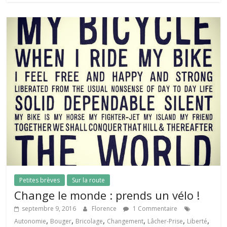
Petites brèves
Sur la route
Change le monde : prends un vélo !
septembre 9, 2016
Florence
1 Commentaire
,
,
,
,
,
,
Autonomie
Bouger
Bricolage
Changement
Lâcher-Prise
Liberté