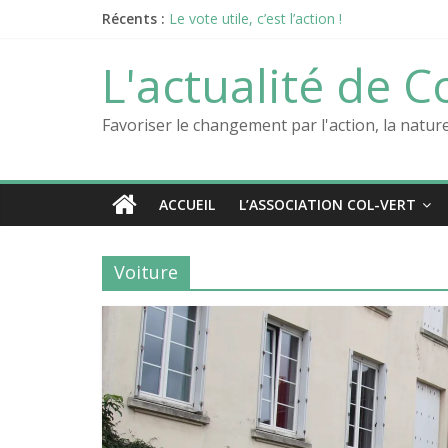
Passer
Récents :
Le vote utile, c’est l’action !
au
Le sas de décompression: un écolieu Col-V
contenu
L’aventure Col-Vert continue !
L'actualité de C
La nouvelle vidéo de Col-Vert est en ligne !
Notre documentaire sur l’Atelier au festival 
Favoriser le changement par l'action, la natu
ACCUEIL
L’ASSOCIATION COL-VERT
Voiture