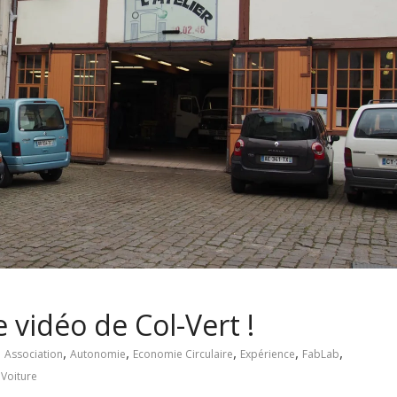
 vidéo de Col-Vert !
,
,
,
,
,
Association
Autonomie
Economie Circulaire
Expérience
FabLab
,
Voiture