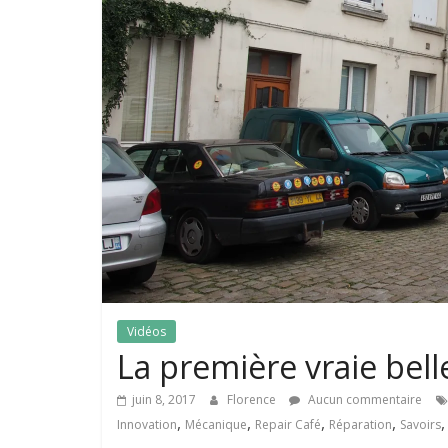
Vidéos
La première vraie belle
juin 8, 2017
Florence
Aucun commentaire
,
,
,
,
Innovation
Mécanique
Repair Café
Réparation
Savoirs