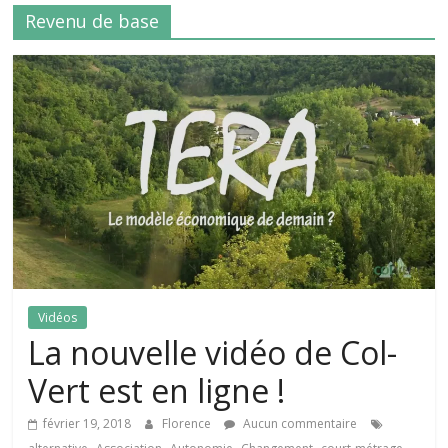
Revenu de base
Vidéos
La nouvelle vidéo de Col-
Vert est en ligne !
février 19, 2018
Florence
Aucun commentaire
,
,
,
,
,