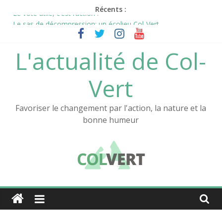
Passer
Récents :
au
Le vote utile, c’est l’action !
Le sas de décompression: un écolieu Col-Vert
contenu
L’aventure Col-Vert continue !
La nouvelle vidéo de Col-Vert est en ligne !
L'actualité de Col-
Notre documentaire sur l’Atelier au festival des films positifs !
Vert
Favoriser le changement par l'action, la nature et la
bonne humeur