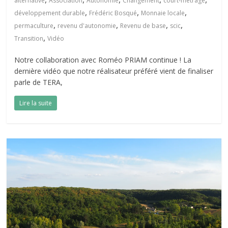
alternative
Association
Autonomie
Changement
court-métrage
,
,
,
développement durable
Frédéric Bosqué
Monnaie locale
,
,
,
,
permaculture
revenu d'autonomie
Revenu de base
scic
,
Transition
Vidéo
Notre collaboration avec Roméo PRIAM continue ! La
dernière vidéo que notre réalisateur préféré vient de finaliser
parle de TERA,
Lire la suite