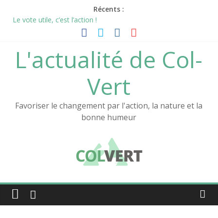
Passer
Récents :
au
Le vote utile, c’est l’action !
contenu
Le sas de décompression: un écolieu Col-Vert
L’aventure Col-Vert continue !
L'actualité de Col-
La nouvelle vidéo de Col-Vert est en ligne !
Notre documentaire sur l’Atelier au festival des films positifs !
Vert
Favoriser le changement par l'action, la nature et la
bonne humeur