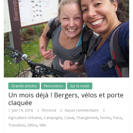
Grands articles
Rencontres
Sur la route
Un mois déjà ! Bergers, vélos et porte
claquée
juin 14, 2016
Florence
Aucun commentaire
,
,
,
,
,
,
Agriculture Urbaine
Campagne
Canal
Changement
Ferme
Paris
,
,
Transition
Vélos
Ville