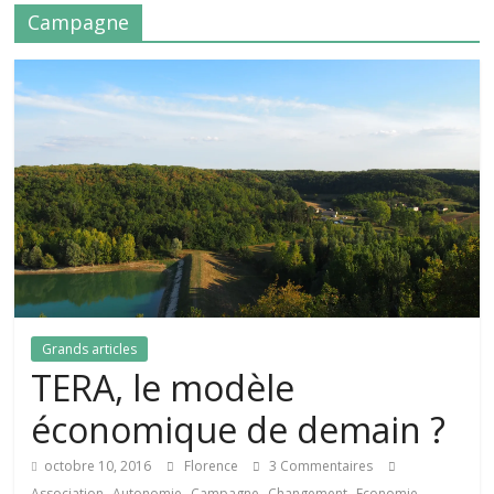
Campagne
Grands articles
TERA, le modèle
économique de demain ?
octobre 10, 2016
Florence
3 Commentaires
,
,
,
,
,
Association
Autonomie
Campagne
Changement
Economie